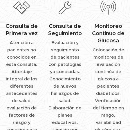
Consulta de
Consulta de
Monitoreo
Primera vez
Seguimiento
Continuo de
Glucosa
Atención a
Evaluación y
pacientes no
seguimiento
Colocación de
conocidos en
de pacientes
monitores de
ésta consulta.
con patologías
evaluación
Abordaje
ya conocidas.
continúa de
integral de los
Conocimiento
glucosa a
diferentes
de nuevos
pacientes
antecedentes
hallazgos de
diabéticos.
de salud,
salud.
Verificación
evaluación de
Elaboración de
del tiempo en
factores de
planes
rango,
riesgo y
educativos,
variabilidad
conocimiento
tamizje por
glucémica y